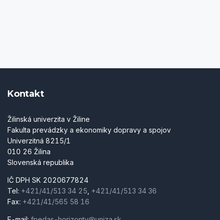
Kontakt
Žilinská univerzita v Žiline
Fakulta prevádzky a ekonomiky dopravy a spojov
Univerzitná 8215/1
010 26 Žilina
Slovenská republika
IČ DPH SK 2020677824
Tel:
+421/41/513 34 25
,
+421/41/513 34 36
Fax:
+421/41/565 58 16
E-mail:
fpedas-horizonty@uniza.sk