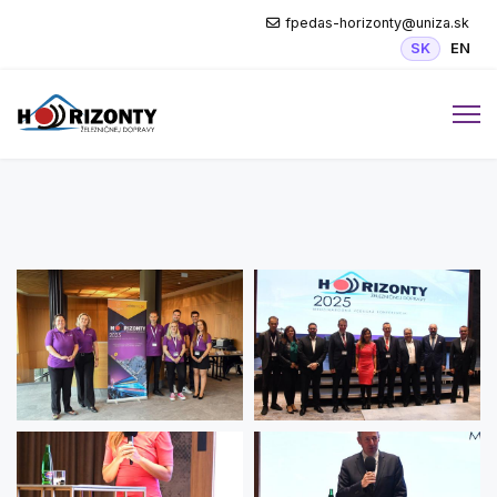
fpedas-horizonty@uniza.sk
Vyberte váš 
SK
EN